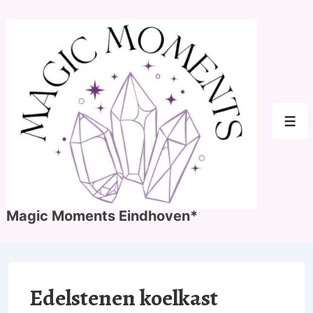
↓
Doorgaan
naar
hoofdinhoud
Men
Magic Moments Eindhoven*
Edelstenen koelkast