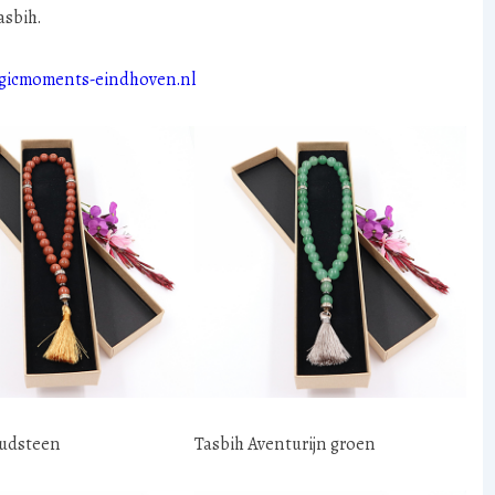
asbih.
agicmoments-eindhoven.nl
oudsteen
Tasbih Aventurijn groen