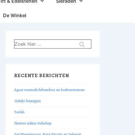
ift & Edelstenen
Sieraden
De Winkel
Zoek
naar:
RECENTE BERICHTEN
Agaat waxinelichthouders en boekensteunen
Geluks boompjes
Tasbih
Nieuwe online webshop
Set Woestijnroos, Roze Kwarts en Seleniet