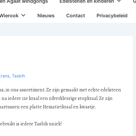
en Agaat windgongs
Edelstenen en kinderen
G
Wierook
Nieuws
Contact
Privacybeleid
rans
,
Tasbih
, in ons assortiment. Ze zijn gemaakt met echte edelsteen
na iedere 11e kraal een zilverkleurige stopkraal. Ze zijn
artussen een platte Hematietkraal en kwastje.
bruikt is iedere Tasbih uniek!