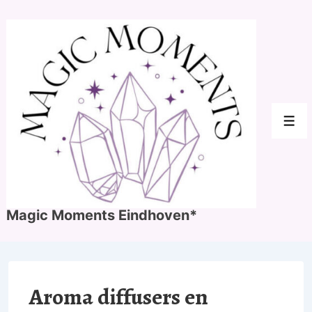
↓
Doorgaan
naar
hoofdinhoud
Men
Magic Moments Eindhoven*
Aroma diffusers en