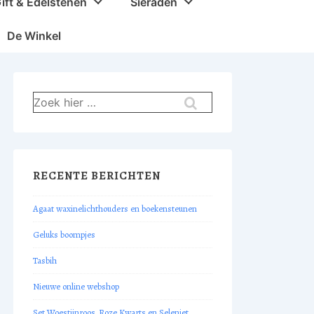
ift & Edelstenen
Sieraden
De Winkel
Zoek
naar:
RECENTE BERICHTEN
Agaat waxinelichthouders en boekensteunen
Geluks boompjes
Tasbih
Nieuwe online webshop
Set Woestijnroos, Roze Kwarts en Seleniet