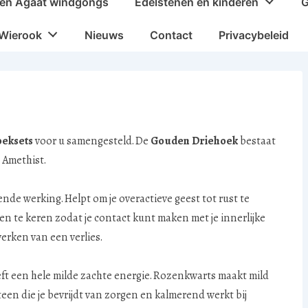
en Agaat windgongs
Edelstenen en kinderen
G
Wierook
Nieuws
Contact
Privacybeleid
oeksets
voor u samengesteld. De
Gouden Driehoek
bestaat
 Amethist.
de werking. Helpt om je overactieve geest tot rust te
nen te keren zodat je contact kunt maken met je innerlijke
werken van een verlies.
eeft een hele milde zachte energie. Rozenkwarts maakt mild
teen die je bevrijdt van zorgen en kalmerend werkt bij