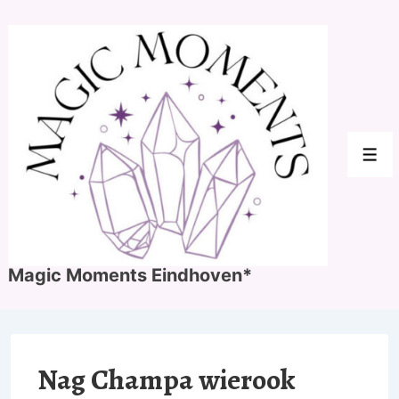
↓
Doorgaan
naar
hoofdinhoud
Men
Magic Moments Eindhoven*
Nag Champa wierook