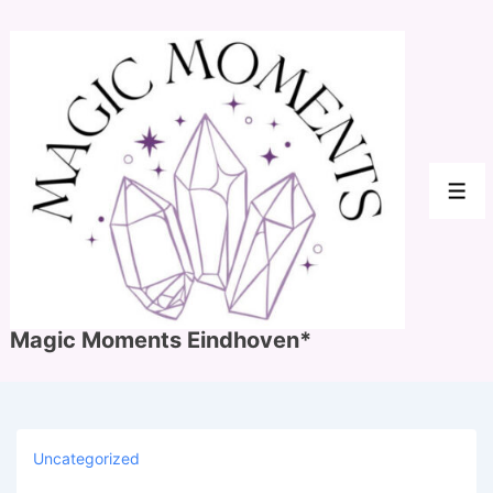
↓
Doorgaan
naar
hoofdinhoud
Men
Magic Moments Eindhoven*
Uncategorized