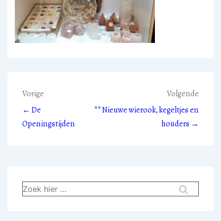
Bericht
Vorige
Volgende
← De
** Nieuwe wierook, kegeltjes en
navigatie
Openingstijden
houders →
Zoek
naar: