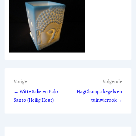
Bericht
Vorige
Volgende
← Witte Salie en Palo
NagChampa kegels en
navigatie
Santo (Heilig Hout)
tuinwierook →