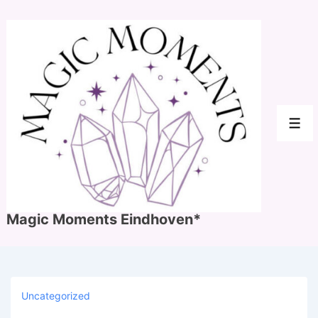
↓
Doorgaan
naar
hoofdinhoud
Men
Magic Moments Eindhoven*
Uncategorized