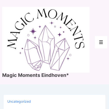
↓
Doorgaan
naar
hoofdinhoud
Men
Magic Moments Eindhoven*
Uncategorized