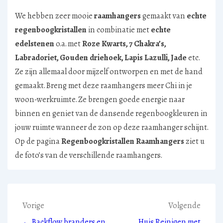
We hebben zeer mooie
raamhangers
gemaakt van
echte
regenboogkristallen
in combinatie met
echte
edelstenen
o.a. met
Roze Kwarts, 7 Chakra’s,
Labradoriet, Gouden driehoek, Lapis Lazulli, Jade
etc.
Ze zijn allemaal door mijzelf ontworpen en met de hand
gemaakt. Breng met deze raamhangers meer Chi in je
woon-werkruimte. Ze brengen goede energie naar
binnen en geniet van de dansende regenboogkleuren in
jouw ruimte wanneer de zon op deze raamhanger schijnt.
Op de pagina
Regenboogkristallen Raamhangers
ziet u
de foto’s van de verschillende raamhangers.
Bericht
Vorige
Volgende
← Backflow branders en
Huis Reinigen met